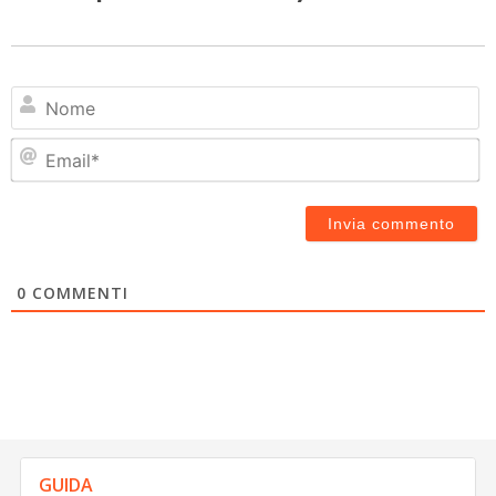
N
Em
0
COMMENTI
GUIDA