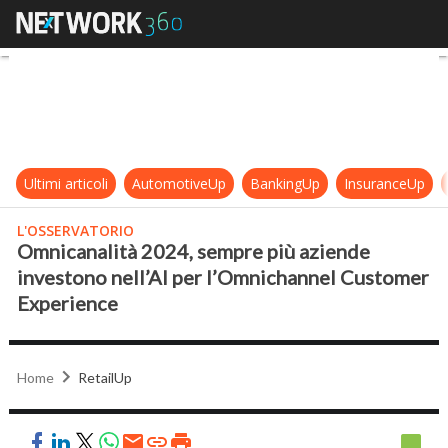
Omnicanalità 2024, sempre più az
Ultimi articoli
AutomotiveUp
BankingUp
InsuranceUp
L'OSSERVATORIO
Omnicanalità 2024, sempre più aziende
investono nell’AI per l’Omnichannel Customer
Experience
Home
RetailUp