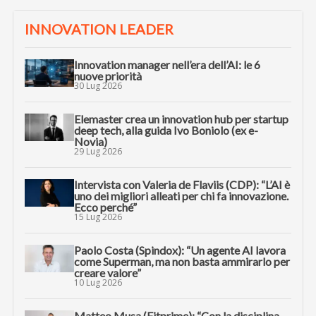
INNOVATION LEADER
Innovation manager nell’era dell’AI: le 6
nuove priorità
30 Lug 2026
Elemaster crea un innovation hub per startup
deep tech, alla guida Ivo Boniolo (ex e-
Novia)
29 Lug 2026
Intervista con Valeria de Flaviis (CDP): “L’AI è
uno dei migliori alleati per chi fa innovazione.
Ecco perché”
15 Lug 2026
Paolo Costa (Spindox): “Un agente AI lavora
come Superman, ma non basta ammirarlo per
creare valore”
10 Lug 2026
Matteo Musa (Fitprime): “Con la disciplina