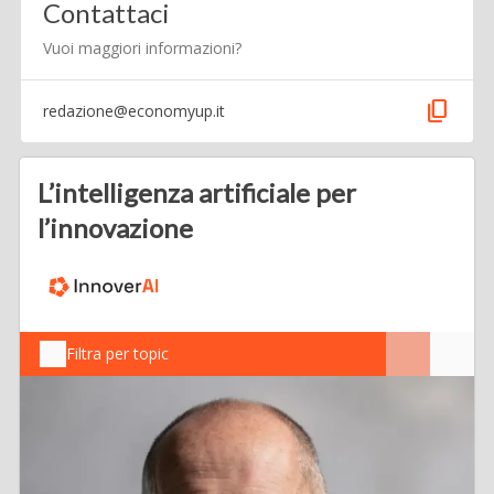
Contattaci
Vuoi maggiori informazioni?
content_copy
redazione@economyup.it
L’intelligenza artificiale per
l’innovazione
Filtra per topic