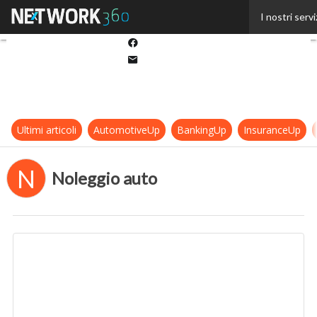
Twitter
I nostri servi
Linkedin
Facebook
Email
Ultimi articoli
AutomotiveUp
BankingUp
InsuranceUp
N
Noleggio auto