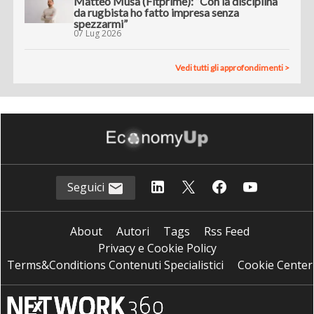
Matteo Musa (Fitprime): “Con la disciplina
da rugbista ho fatto impresa senza
spezzarmi”
07 Lug 2026
Vedi tutti gli approfondimenti >
Seguici
About
Autori
Tags
Rss Feed
Privacy e Cookie Policy
Terms&Conditions Contenuti Specialistici
Cookie Center