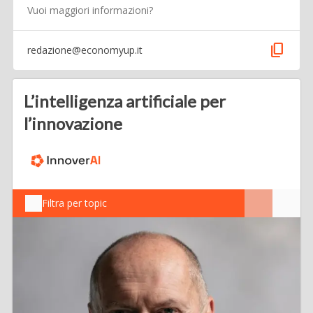
Vuoi maggiori informazioni?
content_copy
redazione@economyup.it
L’intelligenza artificiale per
l’innovazione
Filtra per topic