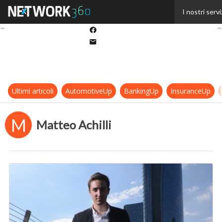
Twitter
I nostri servi
Linkedin
Facebook
Email
Ultimi articoli
AutomotiveUp
BankingUp
InsuranceUp
M
Matteo Achilli