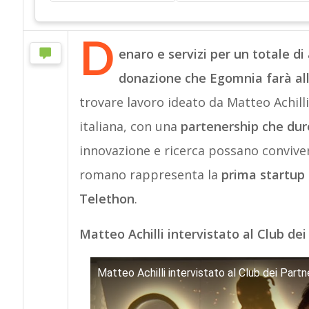
D
enaro e servizi per un totale d
donazione che Egomnia farà al
trovare lavoro ideato da Matteo Achill
italiana, con una
partenership che dure
innovazione e ricerca possano conviver
romano rappresenta la
prima startup 
Telethon
.
Matteo Achilli intervistato al Club d
Matteo Achilli intervistato al Club dei Part