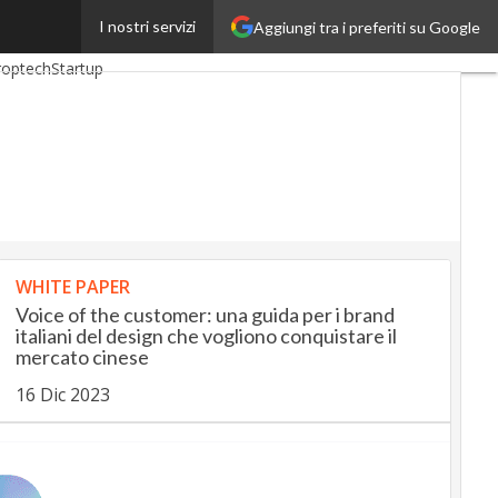
I nostri servizi
Aggiungi tra i preferiti su Google
nkingUp
InsuranceUp
roptech
Startup
WHITE PAPER
Voice of the customer: una guida per i brand
italiani del design che vogliono conquistare il
mercato cinese
16 Dic 2023