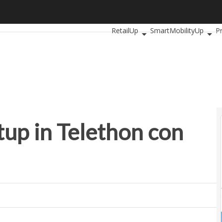
p in Telethon con 50mila euro
Ultimi articoli
AutomotiveUp
Ba
RetailUp
SmartMobilityUp
P
tup in Telethon con