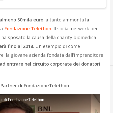
i almeno 50mila euro
: a tanto ammonta
la
la
Fondazione Telethon
. Il social network per
i ha sposato la causa della charity biomedica
rà fino al 2018
. Un esempio di come
e: la giovane azienda fondata dall’imprenditore
ad entrare nel circuito corporate dei donatori
ei Partner di FondazioneTelethon
ner di FondazioneTelethon