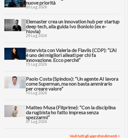
nuove priorità
30 Lug 2026
Elemaster crea un innovation hub per startup
deep tech, alla guida Ivo Boniolo (ex e-
Novia)
29 Lug 2026
Intervista con Valeria de Flaviis (CDP): “L’AI
è uno dei migliori alleati per chi fa
innovazione. Ecco perché”
15 Lug 2026
Paolo Costa (Spindox): “Un agente AI lavora
come Superman, ma non basta ammirarlo
per creare valore”
10 Lug 2026
Matteo Musa (Fitprime): “Con la disciplina
da rugbista ho fatto impresa senza
spezzarmi”
07 Lug 2026
Vedi tutti gli approfondimenti >