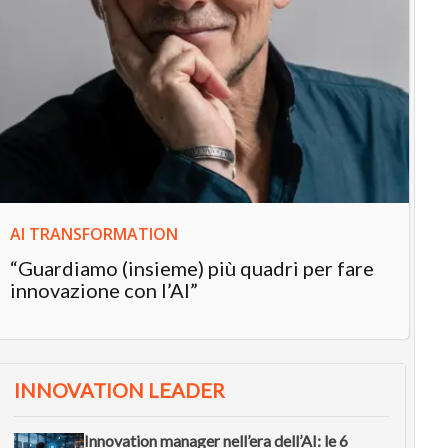
AI TRANSFORMATION
IN
“Guardiamo (insieme) più quadri per fare
In
innovazione con l’AI”
“L
in
INNOVATION LEADER
Innovation manager nell’era dell’AI: le 6