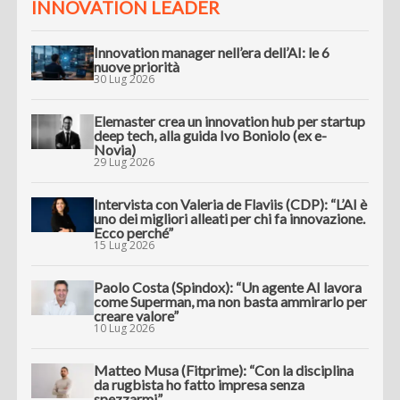
INNOVATION LEADER
Innovation manager nell’era dell’AI: le 6
nuove priorità
30 Lug 2026
Elemaster crea un innovation hub per startup
deep tech, alla guida Ivo Boniolo (ex e-
Novia)
29 Lug 2026
Intervista con Valeria de Flaviis (CDP): “L’AI è
uno dei migliori alleati per chi fa innovazione.
Ecco perché”
15 Lug 2026
Paolo Costa (Spindox): “Un agente AI lavora
come Superman, ma non basta ammirarlo per
creare valore”
10 Lug 2026
Matteo Musa (Fitprime): “Con la disciplina
da rugbista ho fatto impresa senza
spezzarmi”