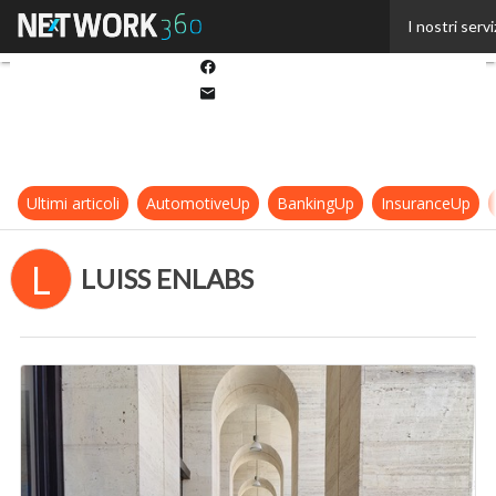
Twitter
I nostri servi
Linkedin
Facebook
Email
Ultimi articoli
AutomotiveUp
BankingUp
InsuranceUp
L
LUISS ENLABS