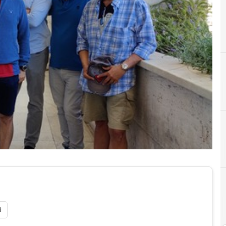
C
CDP Venture Capital - Fondo Nazionale Innovazione
AutomotiveUp
i