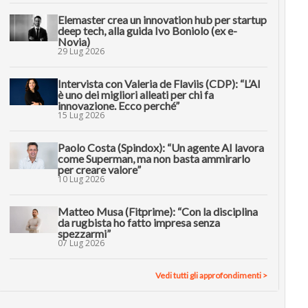
Elemaster crea un innovation hub per startup
deep tech, alla guida Ivo Boniolo (ex e-
Novia)
29 Lug 2026
Intervista con Valeria de Flaviis (CDP): “L’AI
è uno dei migliori alleati per chi fa
innovazione. Ecco perché”
15 Lug 2026
Paolo Costa (Spindox): “Un agente AI lavora
come Superman, ma non basta ammirarlo
per creare valore”
10 Lug 2026
Matteo Musa (Fitprime): “Con la disciplina
da rugbista ho fatto impresa senza
spezzarmi”
07 Lug 2026
Vedi tutti gli approfondimenti >