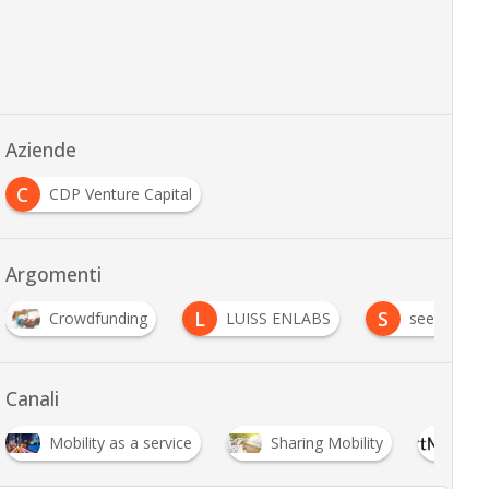
Aziende
C
CDP Venture Capital
Argomenti
L
S
Crowdfunding
LUISS ENLABS
seed
Canali
Mobility as a service
Sharing Mobility
Sma