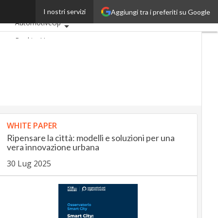
aring
I nostri servizi
Aggiungi tra i preferiti su Google
Ultimi articoli
AutomotiveUp
BankingUp
InsuranceUp
RetailUp
SmartMobilityUp
Proptech
Startup
WHITE PAPER
Ripensare la città: modelli e soluzioni per una
vera innovazione urbana
30 Lug 2025