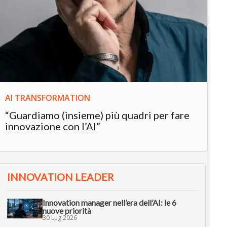
IN
In
“L
in
AI TRANSFORMATION
“Guardiamo (insieme) più quadri per fare
innovazione con l’AI”
INNOVATION LEADER
Innovation manager nell’era dell’AI: le 6
nuove priorità
30 Lug 2026