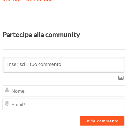
Partecipa alla community
N
Em