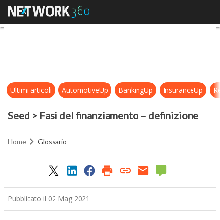
Seed > Fasi del finanziamento – de
Ultimi articoli
AutomotiveUp
BankingUp
InsuranceUp
Re
Seed > Fasi del finanziamento – definizione
Home
Glossario
Pubblicato il 02 Mag 2021