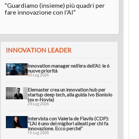
“Guardiamo (insieme) più quadri per
Inter
fare innovazione con l’AI”
“L’AI 
innov
INNOVATION LEADER
Innovation manager nell’era dell’AI: le 6
nuove priorità
30 Lug 2026
Elemaster crea un innovation hub per
startup deep tech, alla guida Ivo Boniolo
(ex e-Novia)
29 Lug 2026
Intervista con Valeria de Flaviis (CDP):
“L’AI è uno dei migliori alleati per chi fa
innovazione. Ecco perché”
15 Lug 2026