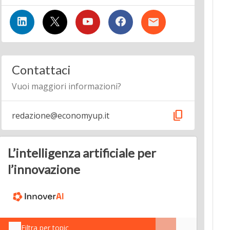
Contattaci
Vuoi maggiori informazioni?
content_copy
redazione@economyup.it
L’intelligenza artificiale per
l’innovazione
Filtra per topic