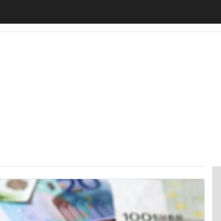
motiveUp
BankingUp
InsuranceUp
RetailUp
SmartM