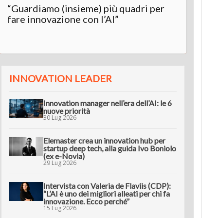
“Guardiamo (insieme) più quadri per
Inter
fare innovazione con l’AI”
“L’AI 
innov
INNOVATION LEADER
Innovation manager nell’era dell’AI: le 6
nuove priorità
30 Lug 2026
Elemaster crea un innovation hub per
startup deep tech, alla guida Ivo Boniolo
(ex e-Novia)
29 Lug 2026
Intervista con Valeria de Flaviis (CDP):
“L’AI è uno dei migliori alleati per chi fa
innovazione. Ecco perché”
15 Lug 2026