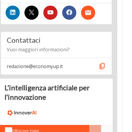
Contattaci
Vuoi maggiori informazioni?
content_copy
redazione@economyup.it
L’intelligenza artificiale per
l’innovazione
Filtra per topic