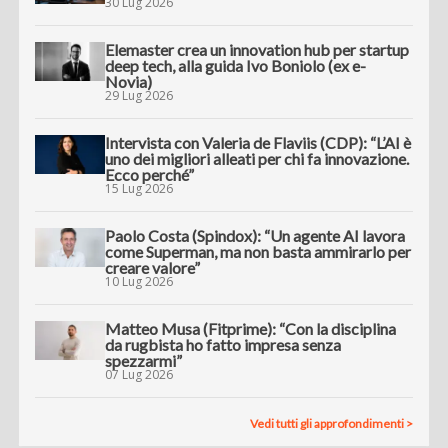
30 Lug 2026
Elemaster crea un innovation hub per startup
deep tech, alla guida Ivo Boniolo (ex e-
Novia)
29 Lug 2026
Intervista con Valeria de Flaviis (CDP): “L’AI è
uno dei migliori alleati per chi fa innovazione.
Ecco perché”
15 Lug 2026
Paolo Costa (Spindox): “Un agente AI lavora
come Superman, ma non basta ammirarlo per
creare valore”
10 Lug 2026
Matteo Musa (Fitprime): “Con la disciplina
da rugbista ho fatto impresa senza
spezzarmi”
07 Lug 2026
Vedi tutti gli approfondimenti >