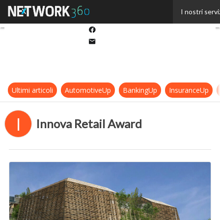
Twitter
I nostri servi
Linkedin
Facebook
Email
Ultimi articoli
AutomotiveUp
BankingUp
InsuranceUp
I
Innova Retail Award