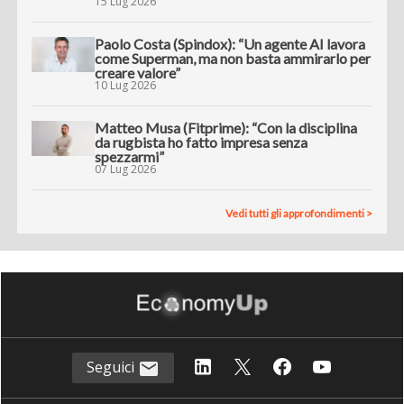
15 Lug 2026
Paolo Costa (Spindox): “Un agente AI lavora
come Superman, ma non basta ammirarlo per
creare valore”
10 Lug 2026
Matteo Musa (Fitprime): “Con la disciplina
da rugbista ho fatto impresa senza
spezzarmi”
07 Lug 2026
Vedi tutti gli approfondimenti >
Seguici