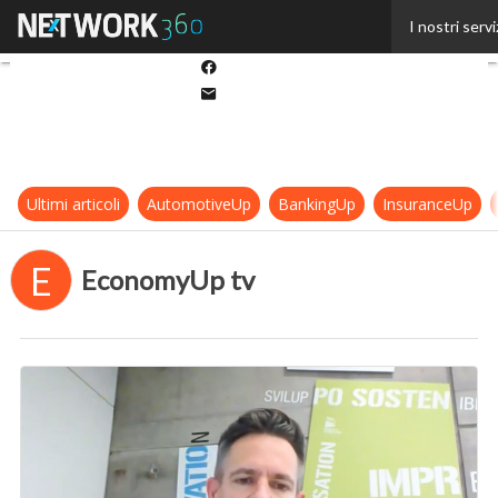
Twitter
I nostri servi
Linkedin
Facebook
Email
Ultimi articoli
AutomotiveUp
BankingUp
InsuranceUp
E
EconomyUp tv