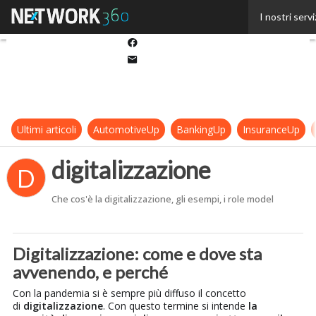
Twitter
I nostri servi
Linkedin
Facebook
Email
Ultimi articoli
AutomotiveUp
BankingUp
InsuranceUp
digitalizzazione
D
Che cos'è la digitalizzazione, gli esempi, i role model
Digitalizzazione: come e dove sta
avvenendo, e perché
Con la pandemia si è sempre più diffuso il concetto
di
digitalizzazione
. Con questo termine si intende
la