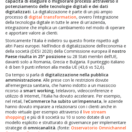
capacità di eseguire o migliorare processi attraverso il
potenziamento delle tecnologie digitali e dei dati
digitalizzati
. La digitalizzazione è parte di un più ampio
processo di
digital transformation
, ovvero l'integrazione
della tecnologia digitale in tutte le aree di un'azienda,
integrazione che implica un cambiamento nel modo di operare
e apportare valore ai clienti.
Storicamente l'Italia è indietro su questo fronte rispetto agli
altri Paesi europei. Nell’Indice di digitalizzazione dell’economia e
della società (DESI 2020) della Commissione europea
il nostro
Paese risulta in 25° posizione
su 28 Stati membri dell’UE,
davanti solo a Romania, Grecia e Bulgaria. Il punteggio italiano
è di ben 9 punti inferiori alla media UE (43,6 vs 52,6).
Da tempo si parla di
digitalizzazione nella pubblica
amministrazione
. Alle prese con le restrizioni dovute
all'emergenza sanitaria, che hanno indotto a un massiccio
ricorso a
smart working
, telelavoro, videoconferenze e
utilizzo di Internet, l'Italia ha dovuto accelerare. Per esempio,
nel retail, l'
eCommerce ha subito un'impennata
, le aziende
hanno dovuto imparare a relazionarsi con i clienti anche in
modo virtuale (per esempio attraverso il
live stream
shopping
) e più di 8 società su 10 si sono dotate di un
modello esplicito e strutturato di governance per implementare
strategie di
omnicanalità
. (fonte:
Osservatorio Omnichannel