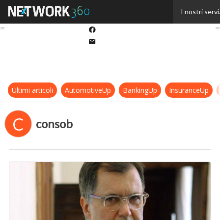
Twitter
I nostri servi
Linkedin
Facebook
Email
Ultimi articoli
AutomotiveUp
BankingUp
InsuranceUp
C
consob