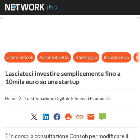
Lasciateci investire semplicemente
Ultimi articoli
AutomotiveUp
BankingUp
InsuranceUp
Re
Lasciateci investire semplicemente fino a
10mila euro su una startup
Home
Trasformazione Digitale E Scenari Economici
È in corso la consultazione Consob per modificare il