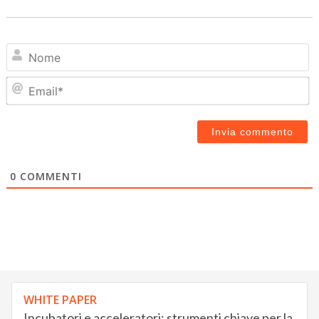
N
Em
0
COMMENTI
WHITE PAPER
Incubatori e acceleratori: strumenti chiave per la