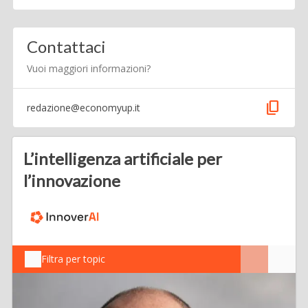
Contattaci
Vuoi maggiori informazioni?
content_copy
redazione@economyup.it
L’intelligenza artificiale per
l’innovazione
Filtra per topic