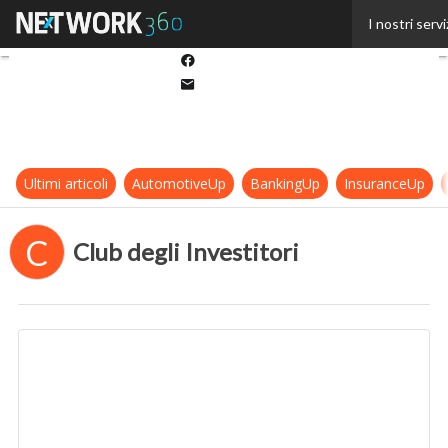
Twitter
I nostri servi
Linkedin
Facebook
Email
Ultimi articoli
AutomotiveUp
BankingUp
InsuranceUp
C
Club degli Investitori