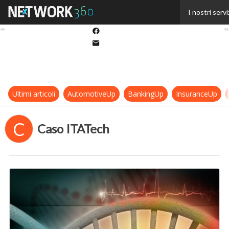
Twitter
I nostri servi
Linkedin
Facebook
Email
Ultimi articoli
AutomotiveUp
BankingUp
InsuranceUp
C
Caso ITATech