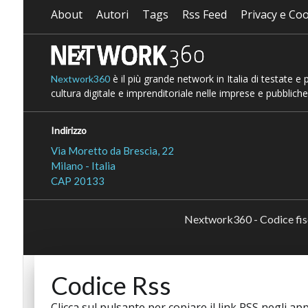
About
Autori
Tags
Rss Feed
Privacy e Coo
è il più grande network in Italia di testate e
Nextwork360
cultura digitale e imprenditoriale nelle imprese e pubbliche
Indirizzo
Via Moretto da Brescia, 22
Milano - Italia
CAP 20133
Nextwork360 - Codice fi
Codice Rss
Clicca sul pulsante per copiare il link RSS negli app