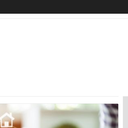
motiveUp
BankingUp
InsuranceUp
RetailUp
SmartM