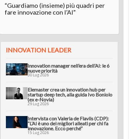
“Guardiamo (insieme) più quadri per
Inter
fare innovazione con l’AI”
“L’AI 
innov
INNOVATION LEADER
Innovation manager nell’era dell’AI: le 6
nuove priorità
30 Lug 2026
Elemaster crea un innovation hub per
startup deep tech, alla guida Ivo Boniolo
(ex e-Novia)
29 Lug 2026
Intervista con Valeria de Flaviis (CDP):
“L’AI è uno dei migliori alleati per chi fa
innovazione. Ecco perché”
15 Lug 2026