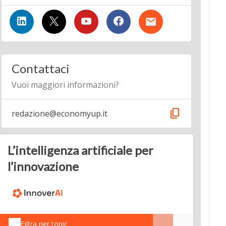
Contattaci
Vuoi maggiori informazioni?
content_copy
redazione@economyup.it
L’intelligenza artificiale per
l’innovazione
Filtra per topic