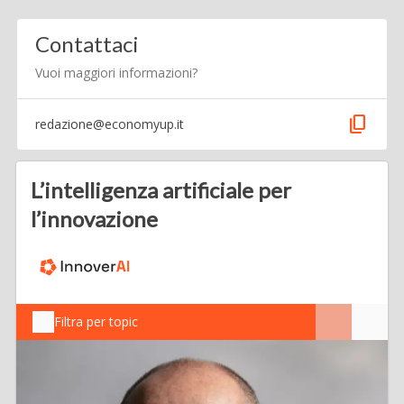
Contattaci
Vuoi maggiori informazioni?
content_copy
redazione@economyup.it
L’intelligenza artificiale per
l’innovazione
Filtra per topic