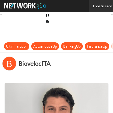
Twitter
I nostri servi
Linkedin
Facebook
Email
Ultimi articoli
AutomotiveUp
BankingUp
InsuranceUp
B
BiovelocITA