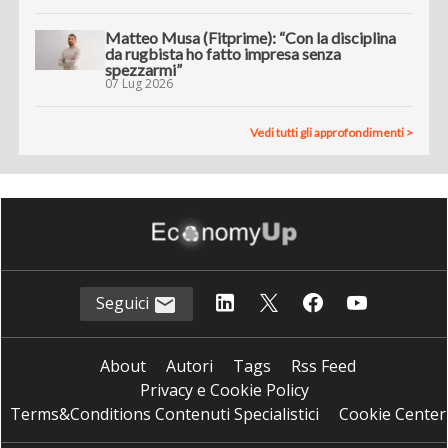
Matteo Musa (Fitprime): “Con la disciplina
da rugbista ho fatto impresa senza
spezzarmi”
07 Lug 2026
Vedi tutti gli approfondimenti >
Seguici
About
Autori
Tags
Rss Feed
Privacy e Cookie Policy
Terms&Conditions Contenuti Specialistici
Cookie Center