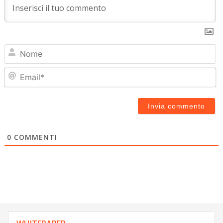
N
Em
0
COMMENTI