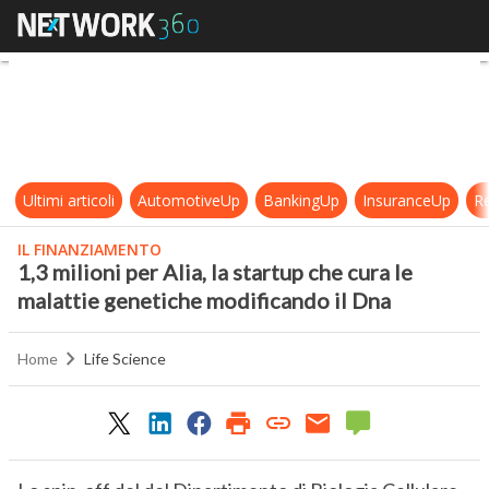
1,3 milioni per Alia, la startup che
Ultimi articoli
AutomotiveUp
BankingUp
InsuranceUp
Re
IL FINANZIAMENTO
1,3 milioni per Alia, la startup che cura le
malattie genetiche modificando il Dna
Home
Life Science