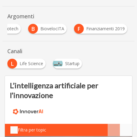
Argomenti
B
F
Biotech
BiovelocITA
Finanziamenti 2019
Canali
L
Life Science
Startup
L’intelligenza artificiale per
l’innovazione
Filtra per topic