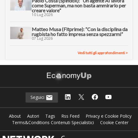
Paolo Costa (Spindox): “Un agente AI lavora
come Superman, ma non basta ammirarlo per
creare valore”
10 Lug 2026
Matteo Musa (Fitprime): “Con la disciplina da
rugbista ho fatto impresa senza spezzarmi”
07 Lug 2026
Vedi tutti gli approfondimenti >
Seguici
About
Autori
Tags
Rss Feed
Privacy e Cookie Policy
Terms&Conditions Contenuti Specialistici
Cookie Center