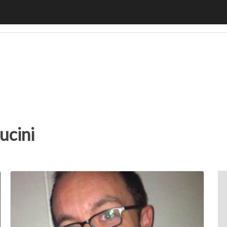
motiveUp
BankingUp
InsuranceUp
RetailUp
SmartM
ucini