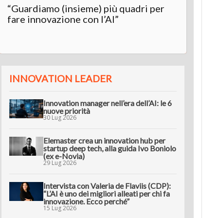
“Guardiamo (insieme) più quadri per
Inter
fare innovazione con l’AI”
“L’AI 
innov
INNOVATION LEADER
Innovation manager nell’era dell’AI: le 6
nuove priorità
30 Lug 2026
Elemaster crea un innovation hub per
startup deep tech, alla guida Ivo Boniolo
(ex e-Novia)
29 Lug 2026
Intervista con Valeria de Flaviis (CDP):
“L’AI è uno dei migliori alleati per chi fa
innovazione. Ecco perché”
15 Lug 2026