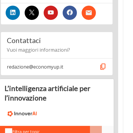
Contattaci
Vuoi maggiori informazioni?
content_copy
redazione@economyup.it
L’intelligenza artificiale per
l’innovazione
Filtra per topic