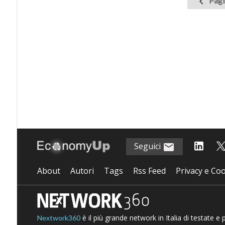
Pagi
precede
Seguici
About
Autori
Tags
Rss Feed
Privacy e Coo
è il più grande network in Italia di testate e
Nextwork360