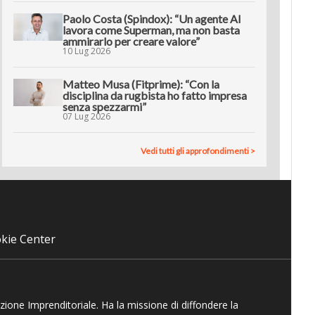
Paolo Costa (Spindox): “Un agente AI
lavora come Superman, ma non basta
ammirarlo per creare valore”
10 Lug 2026
Matteo Musa (Fitprime): “Con la
disciplina da rugbista ho fatto impresa
senza spezzarmi”
07 Lug 2026
Vedi tutti gli approfondimenti >
kie Center
azione Imprenditoriale. Ha la missione di diffondere la