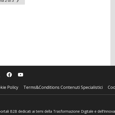
na 2 di 3
nte
successiva
kie Policy
Terms&Conditions Contenuti Specialistici
Coo
 portali B2B dedicati ai temi della Trasformazione Digitale e dell’Innov