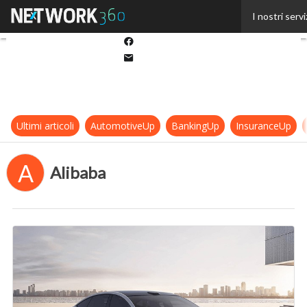
Twitter
I nostri servi
Linkedin
Facebook
Email
Ultimi articoli
AutomotiveUp
BankingUp
InsuranceUp
A
Alibaba