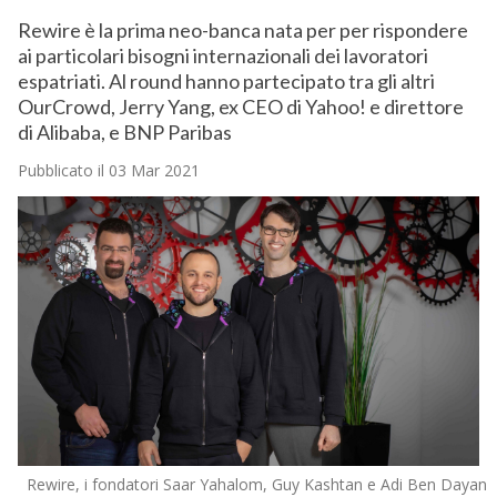
Rewire è la prima neo-banca nata per per rispondere
ai particolari bisogni internazionali dei lavoratori
espatriati. Al round hanno partecipato tra gli altri
OurCrowd, Jerry Yang, ex CEO di Yahoo! e direttore
di Alibaba, e BNP Paribas
Pubblicato il 03 Mar 2021
Rewire, i fondatori Saar Yahalom, Guy Kashtan e Adi Ben Dayan