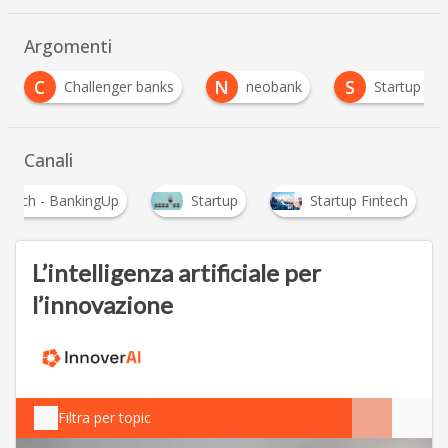
Argomenti
N
S
Challenger banks
neobank
Startup Fintech
Canali
intech - BankingUp
Startup
Startup Fintech
L’intelligenza artificiale per
l’innovazione
Filtra per topic