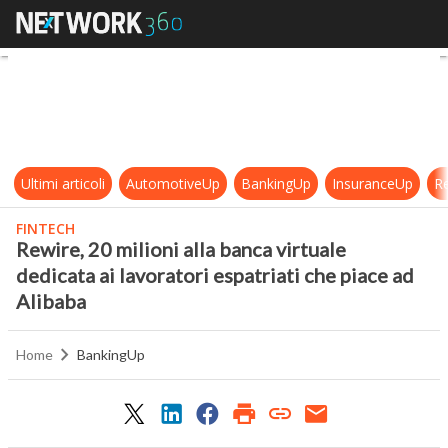
Rewire, 20 milioni alla banca virtua
Ultimi articoli
AutomotiveUp
BankingUp
InsuranceUp
Re
FINTECH
Rewire, 20 milioni alla banca virtuale
dedicata ai lavoratori espatriati che piace ad
Alibaba
Home
BankingUp