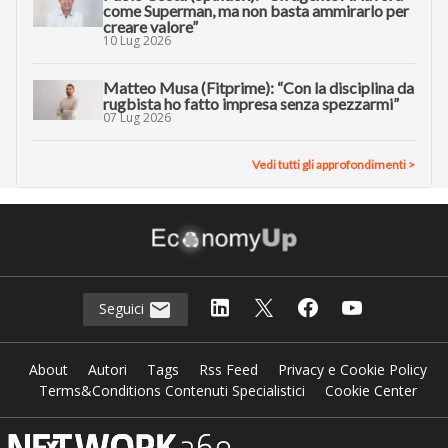
come Superman, ma non basta ammirarlo per
creare valore”
10 Lug 2026
Matteo Musa (Fitprime): “Con la disciplina da
rugbista ho fatto impresa senza spezzarmi”
07 Lug 2026
Vedi tutti gli approfondimenti >
Seguici
About
Autori
Tags
Rss Feed
Privacy e Cookie Policy
Terms&Conditions Contenuti Specialistici
Cookie Center