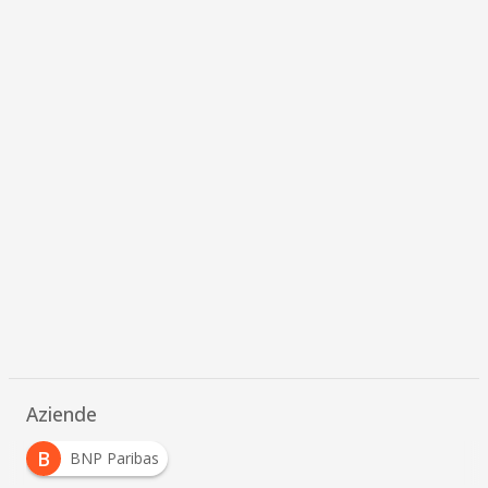
Aziende
B
BNP Paribas