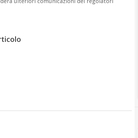
erà ulteriori comunicazioni dei regolatori
rticolo