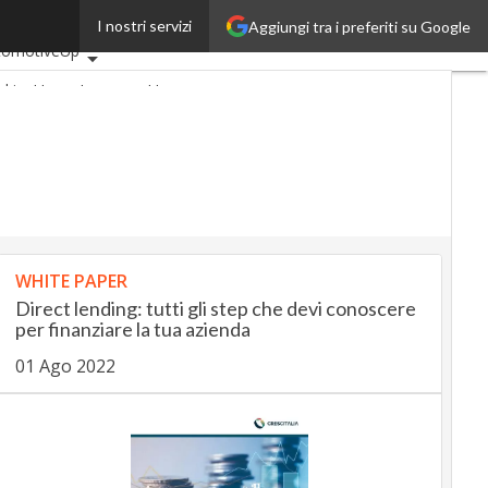
I nostri servizi
Aggiungi tra i preferiti su Google
imi articoli
tomotiveUp
nkingUp
InsuranceUp
ailUp
artMobilityUp
Proptech
rtup
WHITE PAPER
Direct lending: tutti gli step che devi conoscere
per finanziare la tua azienda
01 Ago 2022