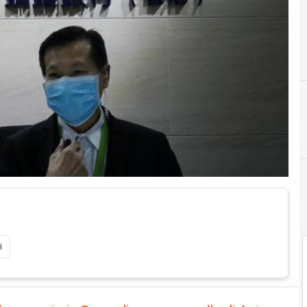
A
Alib
i