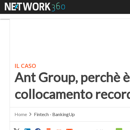
Menu
Ant Group, perchè è st
IL CASO
Ant Group, perchè è 
collocamento record
Home
Fintech - BankingUp