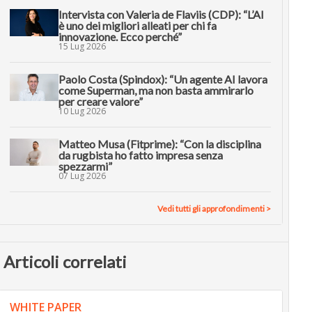
Intervista con Valeria de Flaviis (CDP): “L’AI
è uno dei migliori alleati per chi fa
innovazione. Ecco perché”
15 Lug 2026
Paolo Costa (Spindox): “Un agente AI lavora
come Superman, ma non basta ammirarlo
per creare valore”
10 Lug 2026
Matteo Musa (Fitprime): “Con la disciplina
da rugbista ho fatto impresa senza
spezzarmi”
07 Lug 2026
Vedi tutti gli approfondimenti >
Articoli correlati
WHITE PAPER