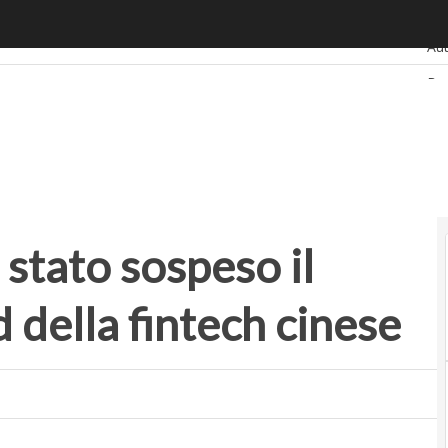
ato sospeso il collocamento record della fintech cinese
Ult
Au
Ba
Ret
Sm
Sta
stato sospeso il
 della fintech cinese