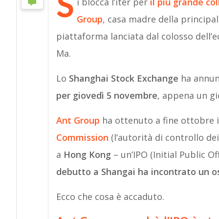
S
i blocca l’iter per
il più grande co
Group
, casa madre della principa
piattaforma lanciata dal colosso dell’
Ma.
Lo
Shanghai Stock Exchange
ha annunc
per giovedì 5 novembre
, appena un gi
Ant Group
ha ottenuto a fine ottobre il
Commission
(l’autorità di controllo de
a
Hong Kong
– un’IPO (Initial Public O
debutto a Shangai ha incontrato un o
Ecco che cosa è accaduto.