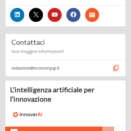
Contattaci
Vuoi maggiori informazioni?
content_copy
redazione@economyup.it
L’intelligenza artificiale per
l’innovazione