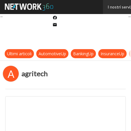
Twitter
I nostri servi
Linkedin
Facebook
Email
Ultimi articoli
AutomotiveUp
BankingUp
InsuranceUp
A
agritech