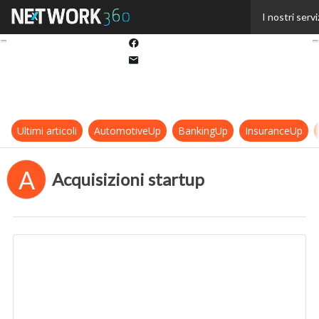
Twitter
I nostri servi
Linkedin
Facebook
Email
Ultimi articoli
AutomotiveUp
BankingUp
InsuranceUp
A
Acquisizioni startup