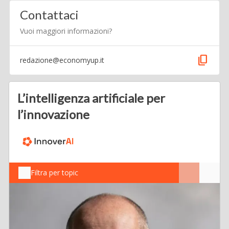
Contattaci
Vuoi maggiori informazioni?
content_copy
redazione@economyup.it
L’intelligenza artificiale per
l’innovazione
Filtra per topic