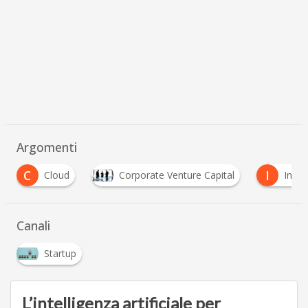
Argomenti
I
d
Corporate Venture Capital
Industria4.0
Canali
Startup
L’intelligenza artificiale per