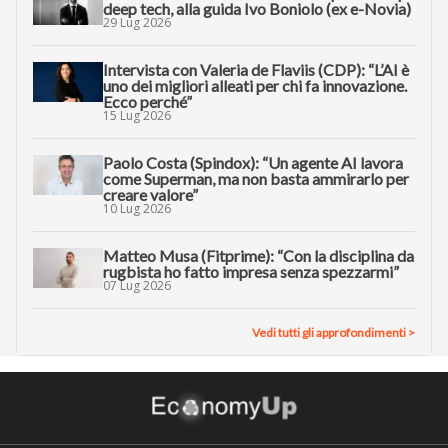
deep tech, alla guida Ivo Boniolo (ex e-Novia)
29 Lug 2026
Intervista con Valeria de Flaviis (CDP): “L’AI è
uno dei migliori alleati per chi fa innovazione.
Ecco perché”
15 Lug 2026
Paolo Costa (Spindox): “Un agente AI lavora
come Superman, ma non basta ammirarlo per
creare valore”
10 Lug 2026
Matteo Musa (Fitprime): “Con la disciplina da
rugbista ho fatto impresa senza spezzarmi”
07 Lug 2026
Vedi tutti gli approfondimenti >