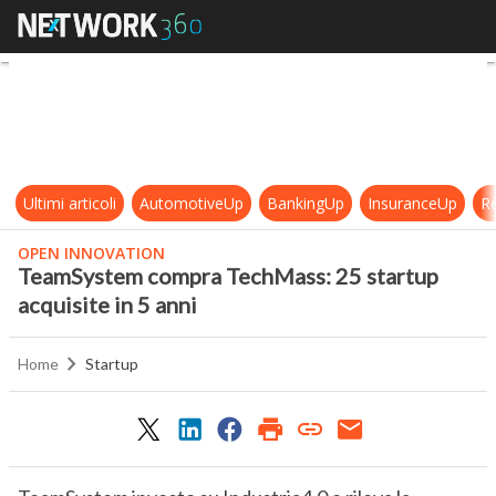
TeamSystem compra TechMass: 25 s
Ultimi articoli
AutomotiveUp
BankingUp
InsuranceUp
Re
OPEN INNOVATION
TeamSystem compra TechMass: 25 startup
acquisite in 5 anni
Home
Startup