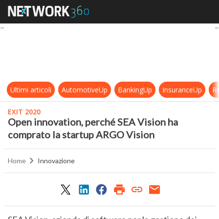
Open innovation, perché SEA Visi
Ultimi articoli
AutomotiveUp
BankingUp
InsuranceUp
Re
EXIT 2020
Open innovation, perché SEA Vision ha
comprato la startup ARGO Vision
Home
Innovazione