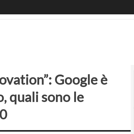
ation”: Google è campione del mondo, quali sono le italian
novation”: Google è
 quali sono le
00