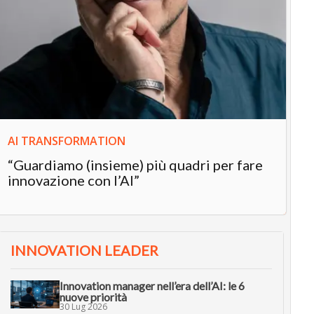
IN
In
“L
in
AI TRANSFORMATION
“Guardiamo (insieme) più quadri per fare
innovazione con l’AI”
INNOVATION LEADER
Innovation manager nell’era dell’AI: le 6
nuove priorità
30 Lug 2026