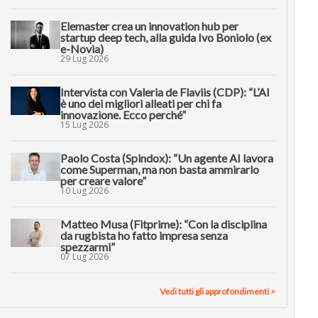
Elemaster crea un innovation hub per
startup deep tech, alla guida Ivo Boniolo (ex
e-Novia)
29 Lug 2026
Intervista con Valeria de Flaviis (CDP): “L’AI
è uno dei migliori alleati per chi fa
innovazione. Ecco perché”
15 Lug 2026
Paolo Costa (Spindox): “Un agente AI lavora
come Superman, ma non basta ammirarlo
per creare valore”
10 Lug 2026
Matteo Musa (Fitprime): “Con la disciplina
da rugbista ho fatto impresa senza
spezzarmi”
07 Lug 2026
Vedi tutti gli approfondimenti >