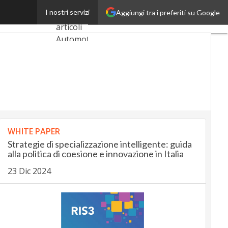
e nella Top 100
I nostri servizi
Aggiungi tra i preferiti su Google
Ultimi
articoli
AutomotiveUp
BankingUp
InsuranceUp
RetailUp
WHITE PAPER
SmartMobilityUp
Strategie di specializzazione intelligente: guida
alla politica di coesione e innovazione in Italia
23 Dic 2024
Proptech
Startup