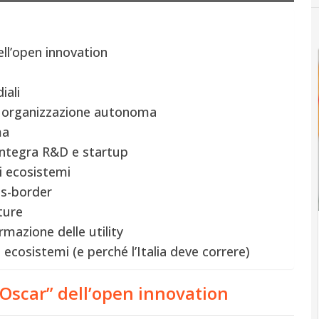
ell’open innovation
iali
me organizzazione autonoma
ma
 integra R&D e startup
vi ecosistemi
oss-border
ture
rmazione delle utility
 ecosistemi (e perché l’Italia deve correre)
“Oscar” dell’open innovation