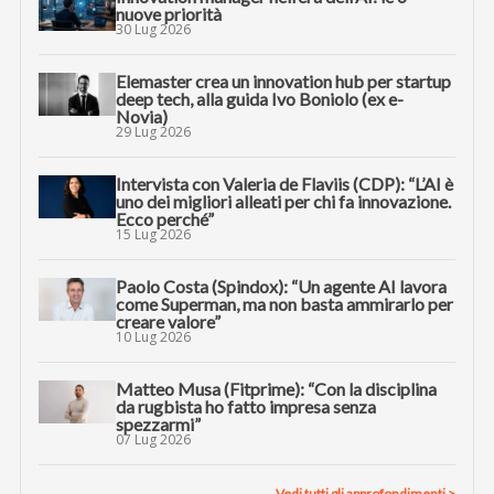
nuove priorità
30 Lug 2026
Elemaster crea un innovation hub per startup
deep tech, alla guida Ivo Boniolo (ex e-
Novia)
29 Lug 2026
Intervista con Valeria de Flaviis (CDP): “L’AI è
uno dei migliori alleati per chi fa innovazione.
Ecco perché”
15 Lug 2026
Paolo Costa (Spindox): “Un agente AI lavora
come Superman, ma non basta ammirarlo per
creare valore”
10 Lug 2026
Matteo Musa (Fitprime): “Con la disciplina
da rugbista ho fatto impresa senza
spezzarmi”
07 Lug 2026
Vedi tutti gli approfondimenti >