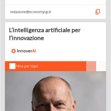
content_copy
redazione@economyup.it
L’intelligenza artificiale per
l’innovazione
Filtra per topic