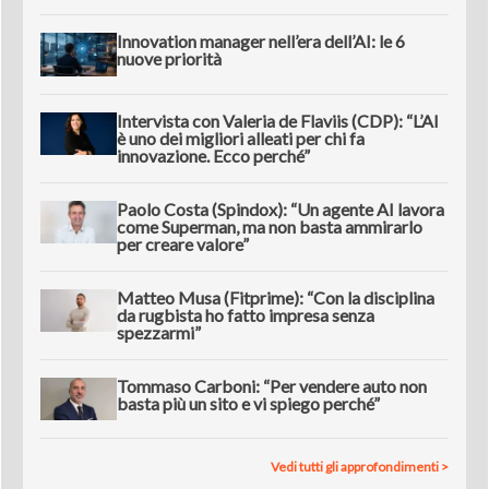
Innovation manager nell’era dell’AI: le 6
nuove priorità
Intervista con Valeria de Flaviis (CDP): “L’AI
è uno dei migliori alleati per chi fa
innovazione. Ecco perché”
Paolo Costa (Spindox): “Un agente AI lavora
come Superman, ma non basta ammirarlo
per creare valore”
Matteo Musa (Fitprime): “Con la disciplina
da rugbista ho fatto impresa senza
spezzarmi”
Tommaso Carboni: “Per vendere auto non
basta più un sito e vi spiego perché”
Vedi tutti gli approfondimenti >