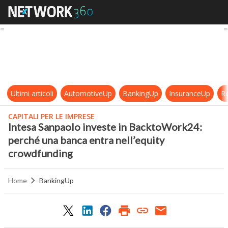
Intesa Sanpaolo investe in Backt
Ultimi articoli
AutomotiveUp
BankingUp
InsuranceUp
Re
CAPITALI PER LE IMPRESE
Intesa Sanpaolo investe in BacktoWork24:
perché una banca entra nell’equity
crowdfunding
Home
BankingUp