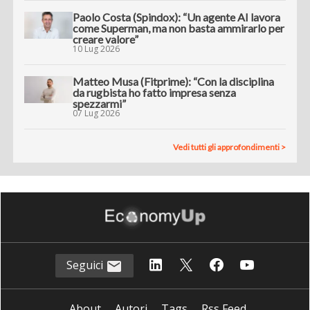
Paolo Costa (Spindox): “Un agente AI lavora
come Superman, ma non basta ammirarlo per
creare valore”
10 Lug 2026
Matteo Musa (Fitprime): “Con la disciplina
da rugbista ho fatto impresa senza
spezzarmi”
07 Lug 2026
Vedi tutti gli approfondimenti >
Seguici
About
Autori
Tags
Rss Feed