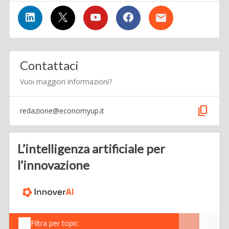
Contattaci
Vuoi maggiori informazioni?
content_copy
redazione@economyup.it
L’intelligenza artificiale per
l’innovazione
Filtra per topic