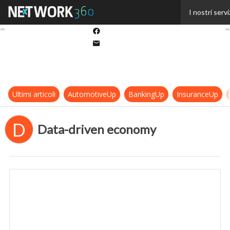
Twitter
I nostri servi
Linkedin
Facebook
Email
Ultimi articoli
AutomotiveUp
BankingUp
InsuranceUp
D
Data-driven economy