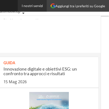
I nostri servizi
Aggiungi tra i preferiti su Google
ltimi articoli
utomotiveUp
ankingUp
InsuranceUp
etailUp
martMobilityUp
roptech
Startup
GUIDA
Innovazione digitale e obiettivi ESG: un
confronto tra approcci e risultati
15 Mag 2026