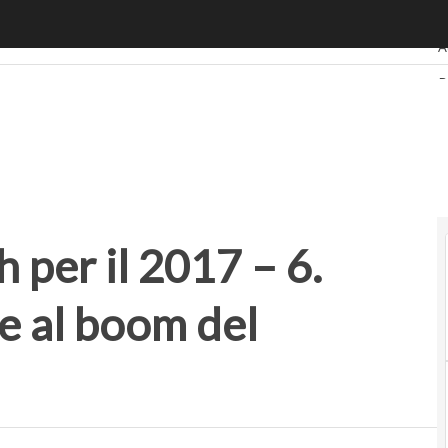
per il 2017 – 6. Trovare lavoro grazie al boom del RegTech
U
A
B
R
S
P
 per il 2017 – 6.
e al boom del