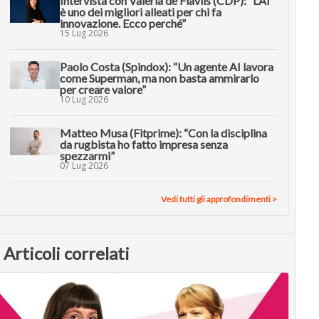
Intervista con Valeria de Flaviis (CDP): “L’AI
è uno dei migliori alleati per chi fa
innovazione. Ecco perché”
15 Lug 2026
Paolo Costa (Spindox): “Un agente AI lavora
come Superman, ma non basta ammirarlo
per creare valore”
10 Lug 2026
Matteo Musa (Fitprime): “Con la disciplina
da rugbista ho fatto impresa senza
spezzarmi”
07 Lug 2026
Vedi tutti gli approfondimenti >
Articoli correlati