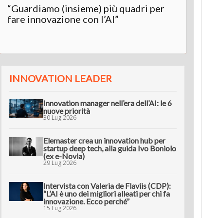
“Guardiamo (insieme) più quadri per
Inter
fare innovazione con l’AI”
“L’AI 
innov
INNOVATION LEADER
Innovation manager nell’era dell’AI: le 6
nuove priorità
30 Lug 2026
Elemaster crea un innovation hub per
startup deep tech, alla guida Ivo Boniolo
(ex e-Novia)
29 Lug 2026
Intervista con Valeria de Flaviis (CDP):
“L’AI è uno dei migliori alleati per chi fa
innovazione. Ecco perché”
15 Lug 2026