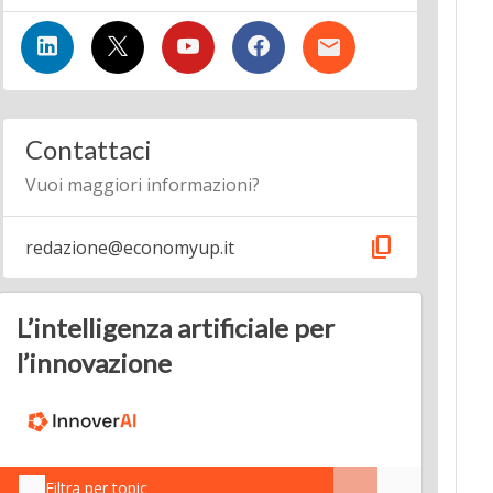
Contattaci
Vuoi maggiori informazioni?
content_copy
redazione@economyup.it
L’intelligenza artificiale per
l’innovazione
Filtra per topic