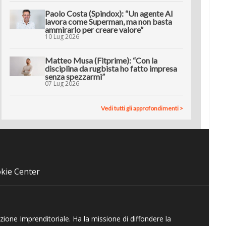
Paolo Costa (Spindox): “Un agente AI
lavora come Superman, ma non basta
ammirarlo per creare valore”
10 Lug 2026
Matteo Musa (Fitprime): “Con la
disciplina da rugbista ho fatto impresa
senza spezzarmi”
07 Lug 2026
Vedi tutti gli approfondimenti >
kie Center
azione Imprenditoriale. Ha la missione di diffondere la