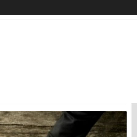
motiveUp
BankingUp
InsuranceUp
RetailUp
SmartM