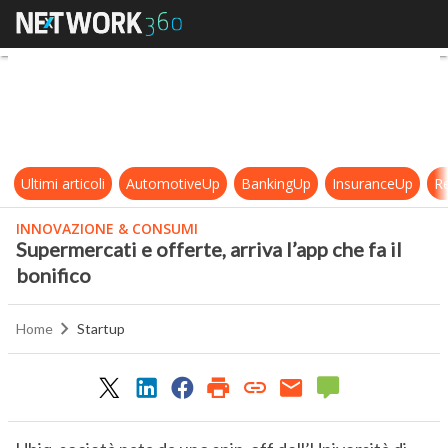
Supermercati e offerte, arriva l’app
Ultimi articoli
AutomotiveUp
BankingUp
InsuranceUp
Re
INNOVAZIONE & CONSUMI
Supermercati e offerte, arriva l’app che fa il
bonifico
Home
Startup