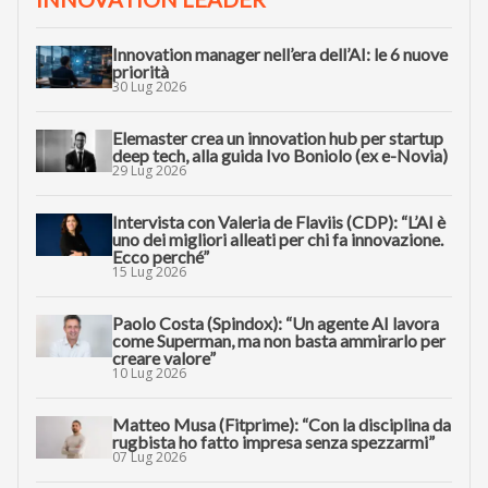
Innovation manager nell’era dell’AI: le 6 nuove
priorità
30 Lug 2026
Elemaster crea un innovation hub per startup
deep tech, alla guida Ivo Boniolo (ex e-Novia)
29 Lug 2026
Intervista con Valeria de Flaviis (CDP): “L’AI è
uno dei migliori alleati per chi fa innovazione.
Ecco perché”
15 Lug 2026
Paolo Costa (Spindox): “Un agente AI lavora
come Superman, ma non basta ammirarlo per
creare valore”
10 Lug 2026
Matteo Musa (Fitprime): “Con la disciplina da
rugbista ho fatto impresa senza spezzarmi”
07 Lug 2026