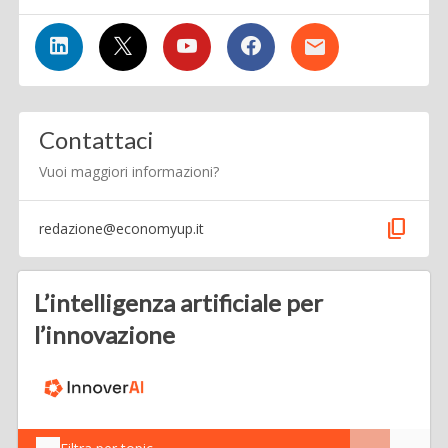
Contattaci
Vuoi maggiori informazioni?
content_copy
redazione@economyup.it
L’intelligenza artificiale per
l’innovazione