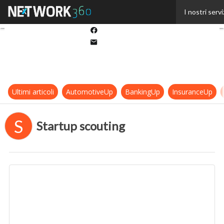
Twitter
I nostri servi
Linkedin
Facebook
Email
Ultimi articoli
AutomotiveUp
BankingUp
InsuranceUp
S
Startup scouting