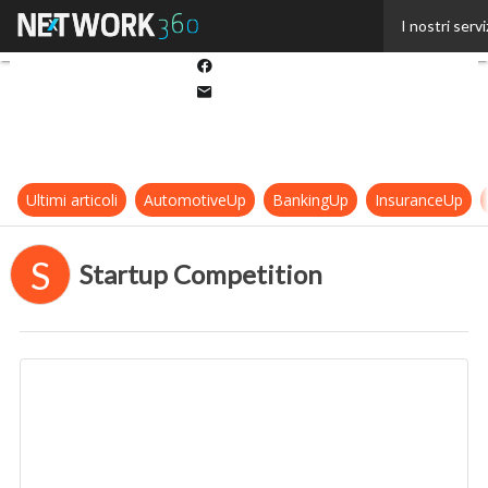
Twitter
I nostri servi
Linkedin
Facebook
Email
Ultimi articoli
AutomotiveUp
BankingUp
InsuranceUp
S
Startup Competition