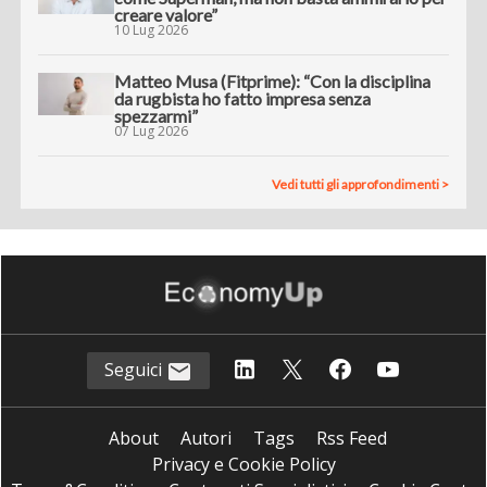
creare valore”
10 Lug 2026
Matteo Musa (Fitprime): “Con la disciplina
da rugbista ho fatto impresa senza
spezzarmi”
07 Lug 2026
Vedi tutti gli approfondimenti >
Seguici
About
Autori
Tags
Rss Feed
Privacy e Cookie Policy