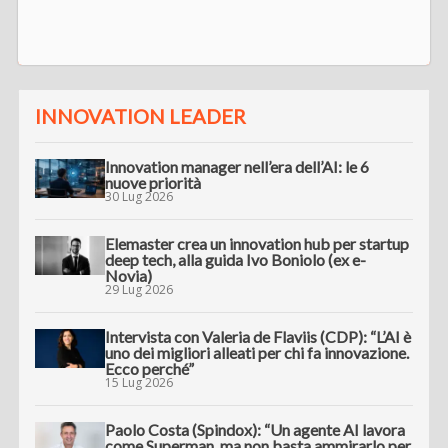
INNOVATION LEADER
Innovation manager nell’era dell’AI: le 6
nuove priorità
30 Lug 2026
Elemaster crea un innovation hub per startup
deep tech, alla guida Ivo Boniolo (ex e-
Novia)
29 Lug 2026
Intervista con Valeria de Flaviis (CDP): “L’AI è
uno dei migliori alleati per chi fa innovazione.
Ecco perché”
15 Lug 2026
Paolo Costa (Spindox): “Un agente AI lavora
come Superman, ma non basta ammirarlo per