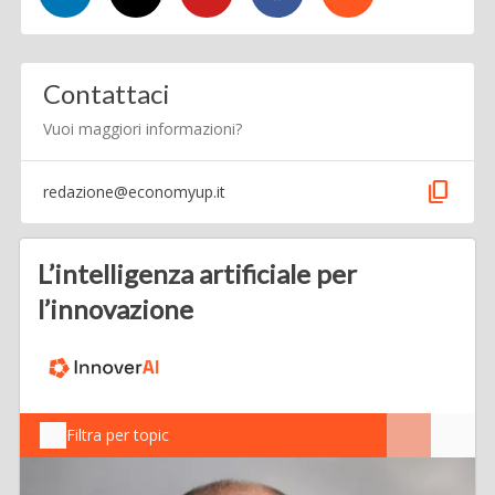
Contattaci
Vuoi maggiori informazioni?
content_copy
redazione@economyup.it
L’intelligenza artificiale per
l’innovazione
Filtra per topic