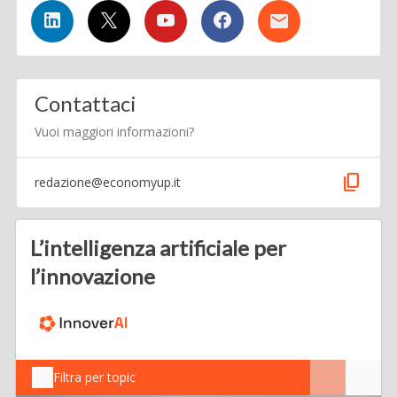
Contattaci
Vuoi maggiori informazioni?
content_copy
redazione@economyup.it
L’intelligenza artificiale per
l’innovazione
Filtra per topic