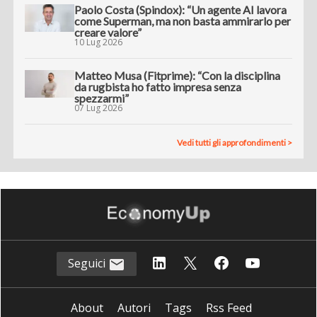
Paolo Costa (Spindox): “Un agente AI lavora
come Superman, ma non basta ammirarlo per
creare valore”
10 Lug 2026
Matteo Musa (Fitprime): “Con la disciplina
da rugbista ho fatto impresa senza
spezzarmi”
07 Lug 2026
Vedi tutti gli approfondimenti >
Seguici
About
Autori
Tags
Rss Feed