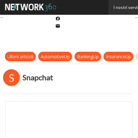
Twitter
I nostri servi
Linkedin
Facebook
Email
Ultimi articoli
AutomotiveUp
BankingUp
InsuranceUp
S
Snapchat