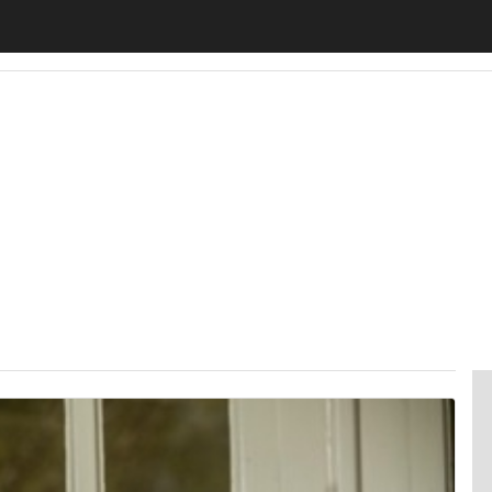
motiveUp
BankingUp
InsuranceUp
RetailUp
SmartM