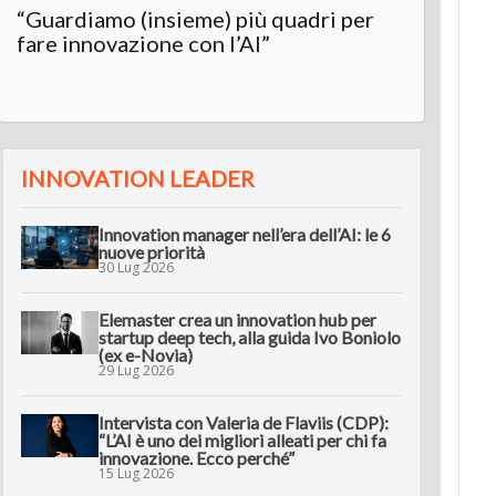
“Guardiamo (insieme) più quadri per
Inter
fare innovazione con l’AI”
“L’AI 
innov
INNOVATION LEADER
Innovation manager nell’era dell’AI: le 6
nuove priorità
30 Lug 2026
Elemaster crea un innovation hub per
startup deep tech, alla guida Ivo Boniolo
(ex e-Novia)
29 Lug 2026
Intervista con Valeria de Flaviis (CDP):
“L’AI è uno dei migliori alleati per chi fa
innovazione. Ecco perché”
15 Lug 2026