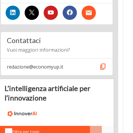
Contattaci
Vuoi maggiori informazioni?
content_copy
redazione@economyup.it
L’intelligenza artificiale per
l’innovazione
Filtra per topic