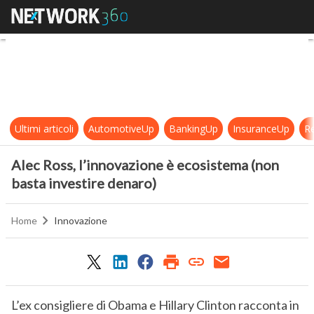
Alec Ross, l’innovazione è ecosist
Ultimi articoli
AutomotiveUp
BankingUp
InsuranceUp
Re
Alec Ross, l’innovazione è ecosistema (non
basta investire denaro)
Home
Innovazione
L’ex consigliere di Obama e Hillary Clinton racconta in