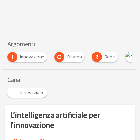
Argomenti
O
R
ione
Obama
Renzi
Silicon Valley
…
Canali
Innovazione
L’intelligenza artificiale per
l’innovazione