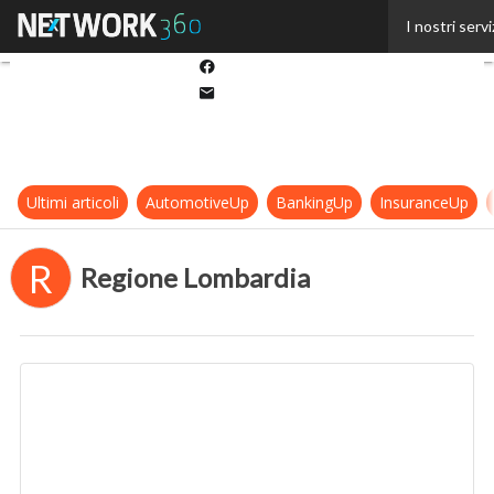
Twitter
I nostri servi
Linkedin
Facebook
Email
Ultimi articoli
AutomotiveUp
BankingUp
InsuranceUp
R
Regione Lombardia