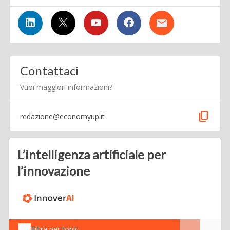
Contattaci
Vuoi maggiori informazioni?
content_copy
redazione@economyup.it
L’intelligenza artificiale per
l’innovazione
Filtra per topic