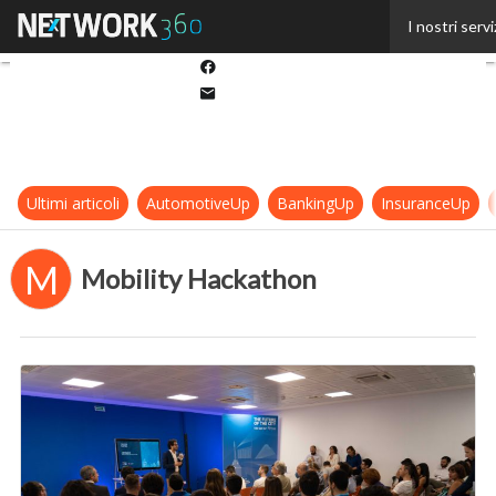
Twitter
I nostri servi
Linkedin
Facebook
Email
Ultimi articoli
AutomotiveUp
BankingUp
InsuranceUp
M
Mobility Hackathon