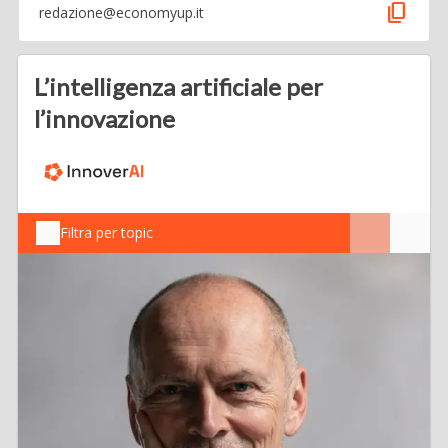
content_copy
redazione@economyup.it
L’intelligenza artificiale per
l’innovazione
Filtra per topic