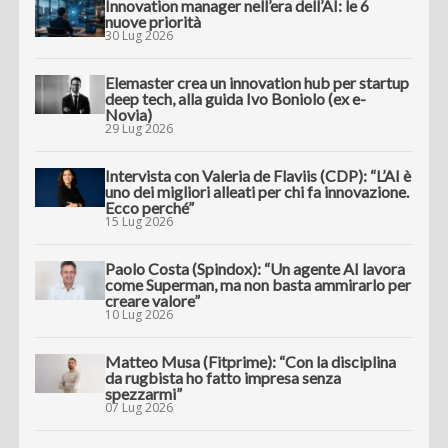
Innovation manager nell’era dell’AI: le 6
nuove priorità
30 Lug 2026
Elemaster crea un innovation hub per startup
deep tech, alla guida Ivo Boniolo (ex e-
Novia)
29 Lug 2026
Intervista con Valeria de Flaviis (CDP): “L’AI è
uno dei migliori alleati per chi fa innovazione.
Ecco perché”
15 Lug 2026
Paolo Costa (Spindox): “Un agente AI lavora
come Superman, ma non basta ammirarlo per
creare valore”
10 Lug 2026
Matteo Musa (Fitprime): “Con la disciplina
da rugbista ho fatto impresa senza
spezzarmi”
07 Lug 2026