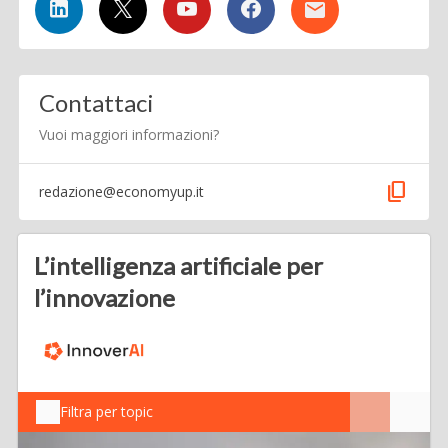
Contattaci
Vuoi maggiori informazioni?
content_copy
redazione@economyup.it
L’intelligenza artificiale per
l’innovazione
Filtra per topic