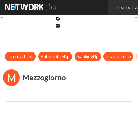
Twitter
I nostri servi
Linkedin
Facebook
Email
Ultimi articoli
AutomotiveUp
BankingUp
InsuranceUp
M
Mezzogiorno