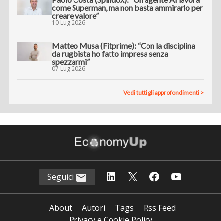
come Superman, ma non basta ammirarlo per
creare valore”
10 Lug 2026
Matteo Musa (Fitprime): “Con la disciplina
da rugbista ho fatto impresa senza
spezzarmi”
07 Lug 2026
Vedi tutti gli approfondimenti >
Seguici
About
Autori
Tags
Rss Feed
Privacy e Cookie Policy