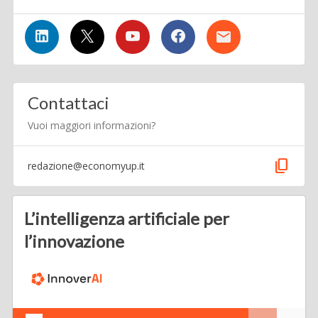
Contattaci
Vuoi maggiori informazioni?
content_copy
redazione@economyup.it
L’intelligenza artificiale per
l’innovazione