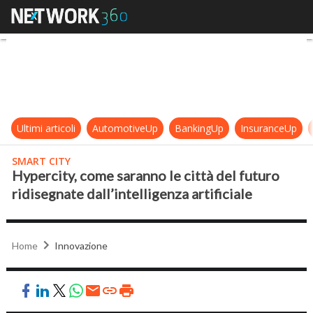
Hypercity, come saranno le città del
Ultimi articoli
AutomotiveUp
BankingUp
InsuranceUp
SMART CITY
Hypercity, come saranno le città del futuro
ridisegnate dall’intelligenza artificiale
Home
Innovazione