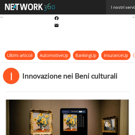
Twitter
I nostri servi
Linkedin
Facebook
Email
Ultimi articoli
AutomotiveUp
BankingUp
InsuranceUp
I
Innovazione nei Beni culturali