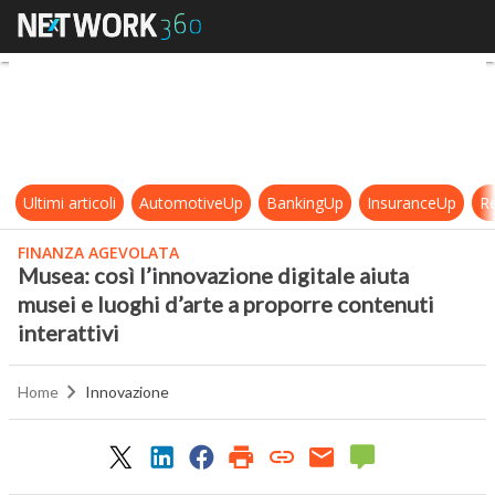
Musea: così l’innovazione digitale 
Ultimi articoli
AutomotiveUp
BankingUp
InsuranceUp
Re
FINANZA AGEVOLATA
Musea: così l’innovazione digitale aiuta
musei e luoghi d’arte a proporre contenuti
interattivi
Home
Innovazione