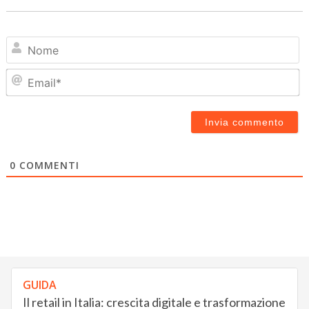
N
Em
0
COMMENTI
GUIDA
Il retail in Italia: crescita digitale e trasformazione