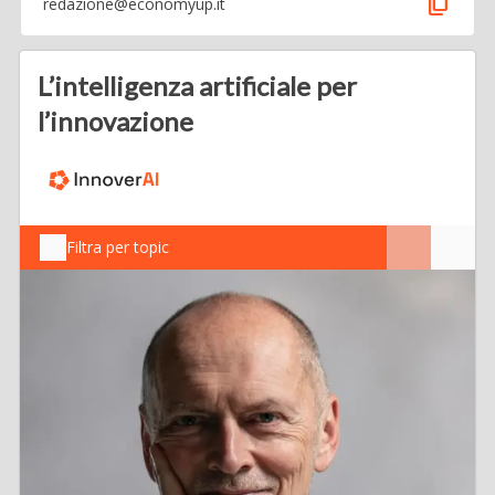
content_copy
redazione@economyup.it
L’intelligenza artificiale per
l’innovazione
Filtra per topic