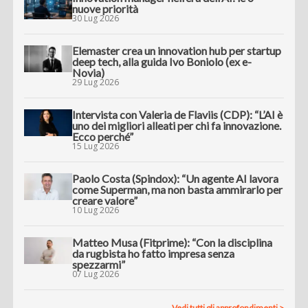
nuove priorità
30 Lug 2026
Elemaster crea un innovation hub per startup
deep tech, alla guida Ivo Boniolo (ex e-
Novia)
29 Lug 2026
Intervista con Valeria de Flaviis (CDP): “L’AI è
uno dei migliori alleati per chi fa innovazione.
Ecco perché”
15 Lug 2026
Paolo Costa (Spindox): “Un agente AI lavora
come Superman, ma non basta ammirarlo per
creare valore”
10 Lug 2026
Matteo Musa (Fitprime): “Con la disciplina
da rugbista ho fatto impresa senza
spezzarmi”
07 Lug 2026
Vedi tutti gli approfondimenti >