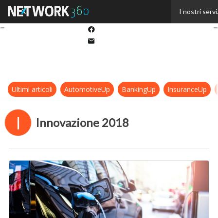
Twitter
I nostri servi
Linkedin
Facebook
Email
Ultimi articoli
AutomotiveUp
BankingUp
InsuranceUp
I
Innovazione 2018