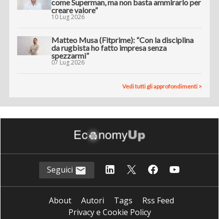
come Superman, ma non basta ammirarlo per
creare valore”
10 Lug 2026
Matteo Musa (Fitprime): “Con la disciplina
da rugbista ho fatto impresa senza
spezzarmi”
07 Lug 2026
Vedi tutti gli approfondimenti >
Seguici
About
Autori
Tags
Rss Feed
Privacy e Cookie Policy