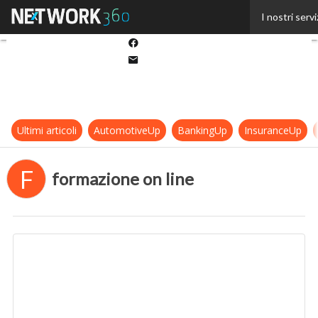
Twitter
I nostri servi
Linkedin
Facebook
Email
Ultimi articoli
AutomotiveUp
BankingUp
InsuranceUp
F
formazione on line