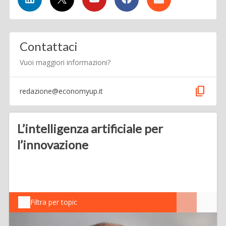
Contattaci
Vuoi maggiori informazioni?
content_copy
redazione@economyup.it
L’intelligenza artificiale per
l’innovazione
Filtra per topic