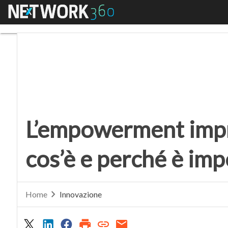
Menu
L’empowerment imprend
L’empowerment impr
cos’è e perché è im
Home
Innovazione