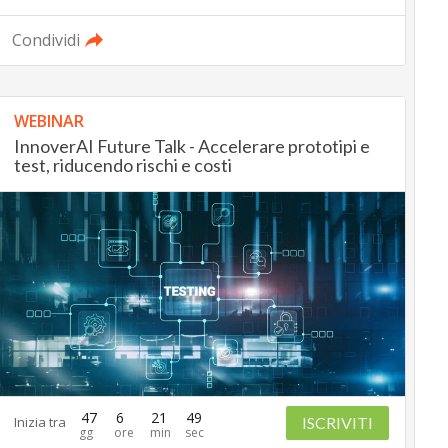
Condividi
WEBINAR
InnoverAI Future Talk - Accelerare prototipi e
test, riducendo rischi e costi
47
6
21
48
ISCRIVITI
Inizia tra