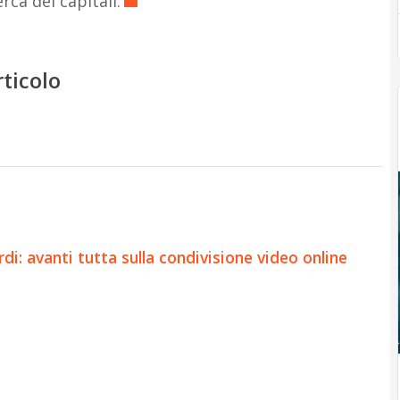
rca dei capitali.
rticolo
i: avanti tutta sulla condivisione video online