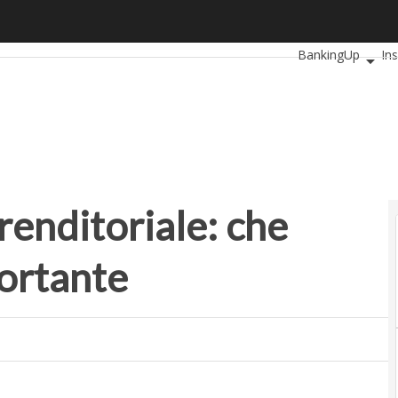
itoriale: che cos’è e perché è importante
Ultimi articoli
Aut
BankingUp
In
SmartMobilityUp
enditoriale: che
portante