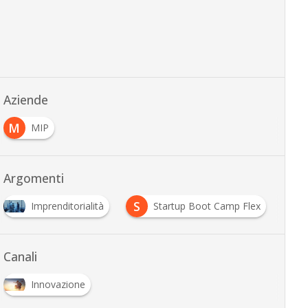
Aziende
M
MIP
Argomenti
S
V
orialità
Startup Boot Camp Flex
video
…
Canali
Innovazione