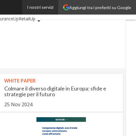
I nostri servizi
Aggiungi tra i preferiti su Google
omotiveUp
suranceUp
RetailUp
Proptech
Startup
WHITE PAPER
Colmare il diverso digitale in Europa: sfide e
strategie per il futuro
25 Nov 2024