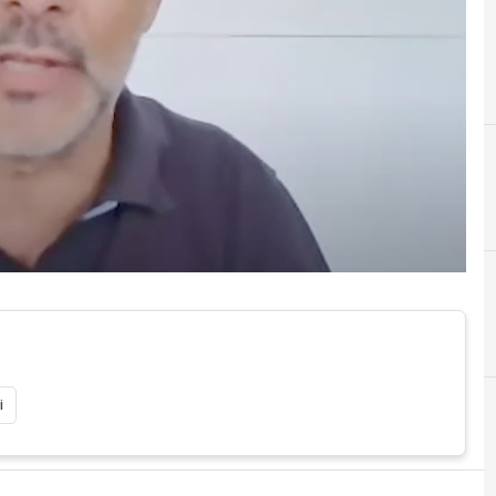
F
formazione on line
Imprendit
i