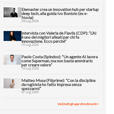
Elemaster crea un innovation hub per startup
deep tech, alla guida Ivo Boniolo (ex e-
Novia)
29 Lug 2026
Intervista con Valeria de Flaviis (CDP): “L’AI
è uno dei migliori alleati per chi fa
innovazione. Ecco perché”
15 Lug 2026
Paolo Costa (Spindox): “Un agente AI lavora
come Superman, ma non basta ammirarlo
per creare valore”
10 Lug 2026
Matteo Musa (Fitprime): “Con la disciplina
da rugbista ho fatto impresa senza
spezzarmi”
07 Lug 2026
Vedi tutti gli approfondimenti >