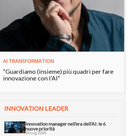
IN
In
“L
in
AI TRANSFORMATION
“Guardiamo (insieme) più quadri per fare
innovazione con l’AI”
INNOVATION LEADER
Innovation manager nell’era dell’AI: le 6
nuove priorità
30 Lug 2026